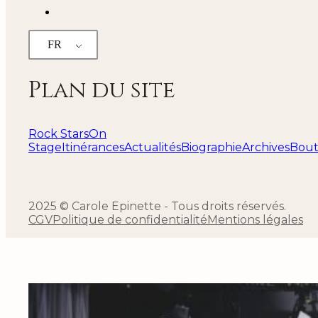
FR
Plan du site
Rock Stars
On
Stage
Itinérances
Actualités
Biographie
Archives
Bout
2025 © Carole Epinette - Tous droits réservés.
CGV
Politique de confidentialité
Mentions légales