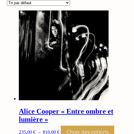
Alice Cooper « Entre ombre et
lumière »
Plage
Ce
Choix des options
235,00
€
–
810,00
€