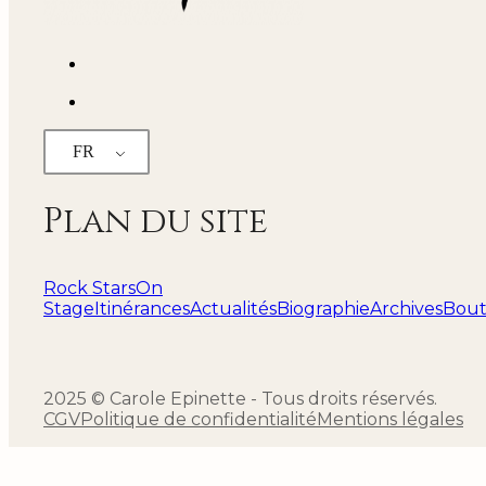
FR
Plan du site
Rock Stars
On
Stage
Itinérances
Actualités
Biographie
Archives
Bout
2025 © Carole Epinette - Tous droits réservés.
CGV
Politique de confidentialité
Mentions légales