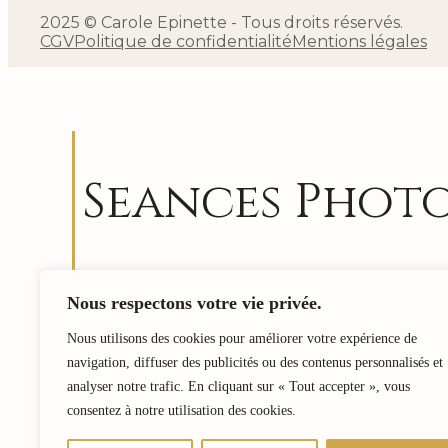
2025 © Carole Epinette - Tous droits réservés.
CGV
Politique de confidentialité
Mentions légales
Seances Phot
Me rendre disponible, être attentive à ce qui 
Nous respectons votre vie privée.
témoigner. Être comme une sorte de « révélateu
de Qui est l’autre, de ce qui l’anime….
Nous utilisons des cookies pour améliorer votre expérience de
navigation, diffuser des publicités ou des contenus personnalisés et
J’aime tant m’ouvrir à cela…et laisser faire.
analyser notre trafic. En cliquant sur « Tout accepter », vous
Si vous aussi, vous souhaitez une rencontre 
consentez à notre utilisation des cookies.
mise en lumière contactez-moi.