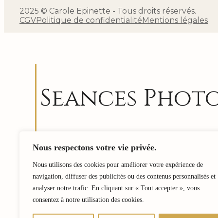
2025 © Carole Epinette - Tous droits réservés.
CGV
Politique de confidentialité
Mentions légales
Seances Phot
Me rendre disponible, être attentive à ce qui 
Nous respectons votre vie privée.
témoigner. Être comme une sorte de « révélateu
de Qui est l’autre, de ce qui l’anime….
Nous utilisons des cookies pour améliorer votre expérience de
navigation, diffuser des publicités ou des contenus personnalisés et
J’aime tant m’ouvrir à cela…et laisser faire.
analyser notre trafic. En cliquant sur « Tout accepter », vous
Si vous aussi, vous souhaitez une rencontre 
consentez à notre utilisation des cookies.
mise en lumière contactez-moi.