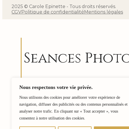
2025 © Carole Epinette - Tous droits réservés.
CGV
Politique de confidentialité
Mentions légales
Seances Phot
Me rendre disponible, être attentive à ce qui 
Nous respectons votre vie privée.
témoigner. Être comme une sorte de « révélateu
de Qui est l’autre, de ce qui l’anime….
Nous utilisons des cookies pour améliorer votre expérience de
navigation, diffuser des publicités ou des contenus personnalisés et
J’aime tant m’ouvrir à cela…et laisser faire.
analyser notre trafic. En cliquant sur « Tout accepter », vous
Si vous aussi, vous souhaitez une rencontre 
consentez à notre utilisation des cookies.
mise en lumière contactez-moi.