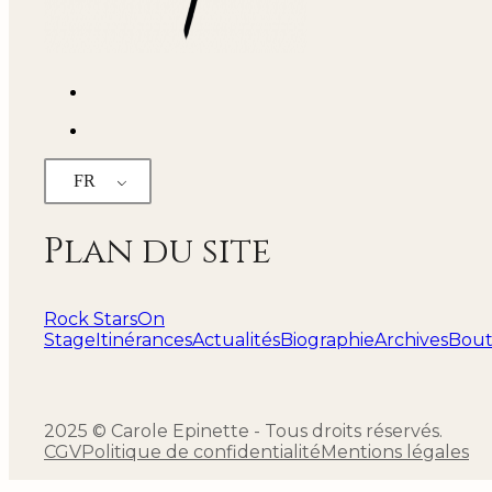
FR
Plan du site
Rock Stars
On
Stage
Itinérances
Actualités
Biographie
Archives
Bout
2025 © Carole Epinette - Tous droits réservés.
CGV
Politique de confidentialité
Mentions légales