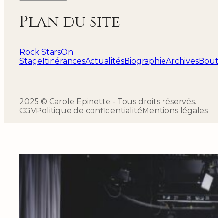
Plan du site
Rock Stars
On
Stage
Itinérances
Actualités
Biographie
Archives
Bout
2025 © Carole Epinette - Tous droits réservés.
CGV
Politique de confidentialité
Mentions légales