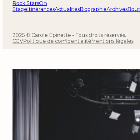
Rock Stars
On
Stage
Itinérances
Actualités
Biographie
Archives
Bout
2025 © Carole Epinette - Tous droits réservés.
CGV
Politique de confidentialité
Mentions légales