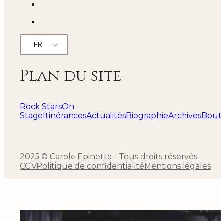
FR
Plan du site
Rock Stars
On
Stage
Itinérances
Actualités
Biographie
Archives
Bout
2025 © Carole Epinette - Tous droits réservés.
CGV
Politique de confidentialité
Mentions légales