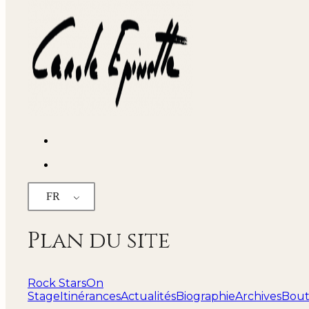
FR
Plan du site
Rock Stars
On
Stage
Itinérances
Actualités
Biographie
Archives
Bout