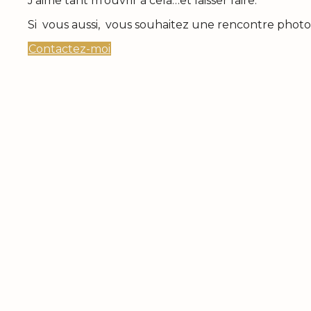
J’aime tant m’ouvrir à cela…et laisser faire.
Si vous aussi, vous souhaitez une rencontre phot
Contactez-moi