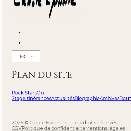
FR
Plan du site
Rock Stars
On
Stage
Itinérances
Actualités
Biographie
Archives
Bout
2025 © Carole Epinette - Tous droits réservés.
CGV
Politique de confidentialité
Mentions légales