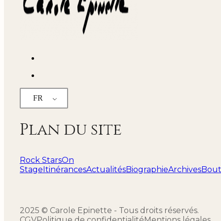
FR
Plan du site
Rock Stars
On
Stage
Itinérances
Actualités
Biographie
Archives
Bout
2025 © Carole Epinette - Tous droits réservés.
CGV
Politique de confidentialité
Mentions légales