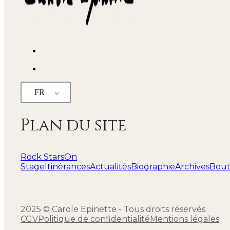
FR
Plan du site
Rock Stars
On
Stage
Itinérances
Actualités
Biographie
Archives
Bout
2025 © Carole Epinette - Tous droits réservés.
CGV
Politique de confidentialité
Mentions légales