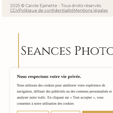
2025 © Carole Epinette - Tous droits réservés.
CGV
Politique de confidentialité
Mentions légales
Seances Phot
Me rendre disponible, être attentive à ce qui 
Nous respectons votre vie privée.
témoigner. Être comme une sorte de « révélateu
de Qui est l’autre, de ce qui l’anime….
Nous utilisons des cookies pour améliorer votre expérience de
navigation, diffuser des publicités ou des contenus personnalisés et
J’aime tant m’ouvrir à cela…et laisser faire.
analyser notre trafic. En cliquant sur « Tout accepter », vous
Si vous aussi, vous souhaitez une rencontre 
consentez à notre utilisation des cookies.
mise en lumière contactez-moi.