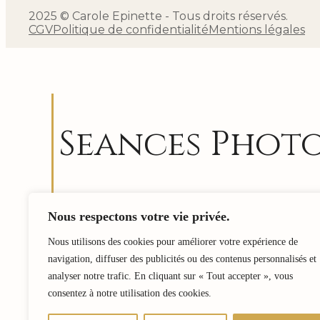
2025 © Carole Epinette - Tous droits réservés.
CGV
Politique de confidentialité
Mentions légales
Seances Phot
Me rendre disponible, être attentive à ce qui 
Nous respectons votre vie privée.
témoigner. Être comme une sorte de « révélateu
de Qui est l’autre, de ce qui l’anime….
Nous utilisons des cookies pour améliorer votre expérience de
navigation, diffuser des publicités ou des contenus personnalisés et
J’aime tant m’ouvrir à cela…et laisser faire.
analyser notre trafic. En cliquant sur « Tout accepter », vous
Si vous aussi, vous souhaitez une rencontre 
consentez à notre utilisation des cookies.
mise en lumière contactez-moi.