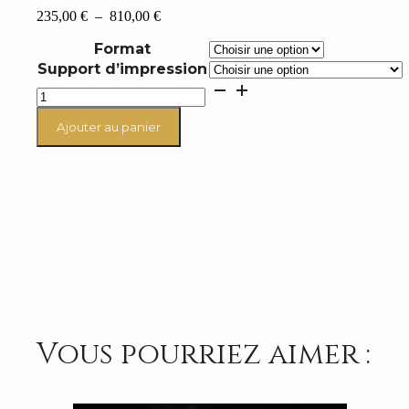
Plage
235,00
€
–
810,00
€
de
Format
prix :
235,00 €
Support d’impression
à
quantité
810,00 €
de
Amy
Ajouter au panier
Winehouse
"Thoughts"
Vous pourriez aimer :