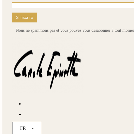
pa
du
pr
Nous ne spammons pas et vous pouvez vous désabonner à tout momen
FR