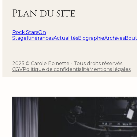
Plan du site
Rock Stars
On
Stage
Itinérances
Actualités
Biographie
Archives
Bout
2025 © Carole Epinette - Tous droits réservés.
CGV
Politique de confidentialité
Mentions légales