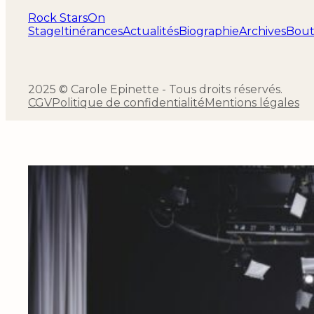
Rock Stars
On
Stage
Itinérances
Actualités
Biographie
Archives
Bout
2025 © Carole Epinette - Tous droits réservés.
CGV
Politique de confidentialité
Mentions légales