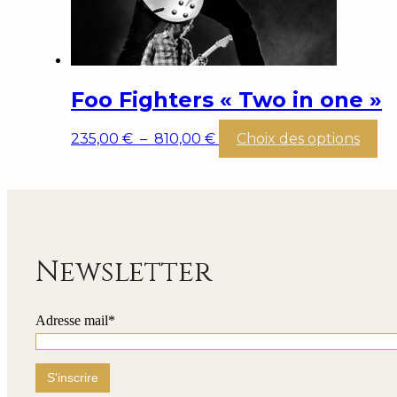
du
pr
Foo Fighters « Two in one »
Plage
Ce
235,00
€
–
810,00
€
Choix des options
de
pr
prix :
a
235,00 €
pl
à
var
810,00 €
Le
op
pe
Newsletter
êt
cho
su
Adresse mail*
la
pa
du
pr