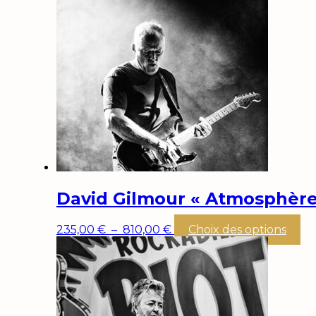
David Gilmour « Atmosphère
Plage
Ce
235,00
€
–
810,00
€
Choix des options
de
pr
prix :
a
235,00 €
pl
à
var
810,00 €
Le
op