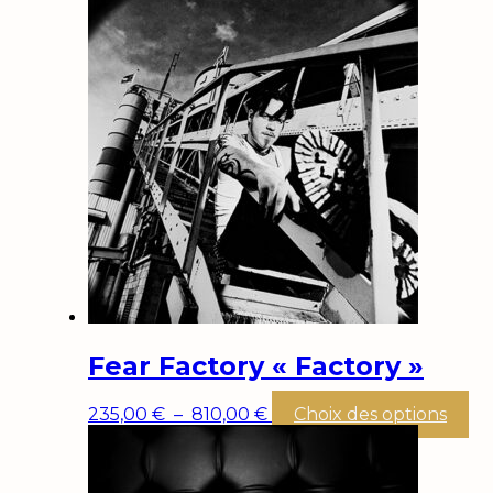
Fear Factory « Factory »
Plage
Ce
235,00
€
–
810,00
€
Choix des options
de
pr
prix :
a
235,00 €
pl