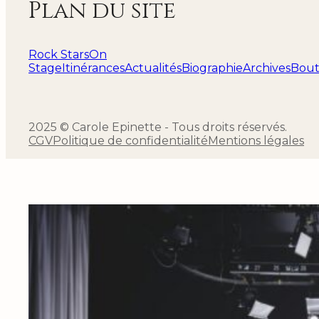
Plan du site
Rock Stars
On
Stage
Itinérances
Actualités
Biographie
Archives
Bout
2025 © Carole Epinette - Tous droits réservés.
CGV
Politique de confidentialité
Mentions légales