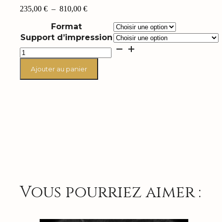
Plage
235,00
€
–
810,00
€
de
Format
prix :
235,00 €
Support d’impression
à
quantité
810,00 €
de
Elvis
Ajouter au panier
Perkins
"Eyes"
Paris
2007
Vous pourriez aimer :