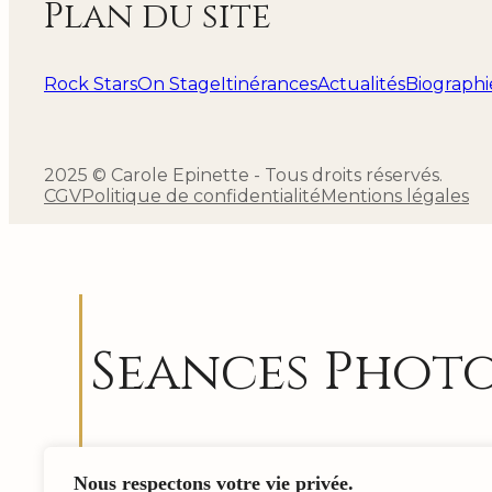
Plan du site
Rock Stars
On Stage
Itinérances
Actualités
Biographi
2025 © Carole Epinette - Tous droits réservés.
CGV
Politique de confidentialité
Mentions légales
Seances Phot
Me rendre disponible, être attentive à ce qui 
Nous respectons votre vie privée.