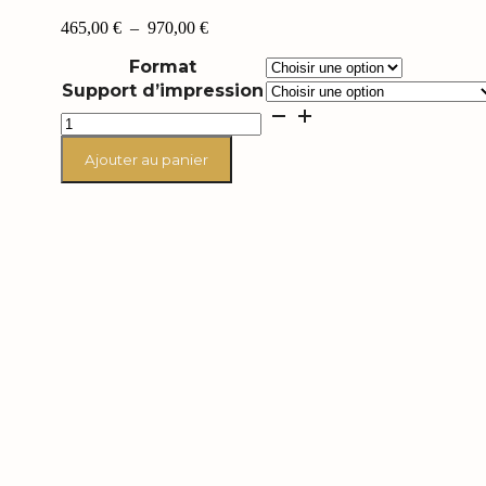
Plage
465,00
€
–
970,00
€
de
Format
prix :
465,00 €
Support d’impression
à
quantité
970,00 €
de
Motörhead
Ajouter au panier
"Smoke
cloud"