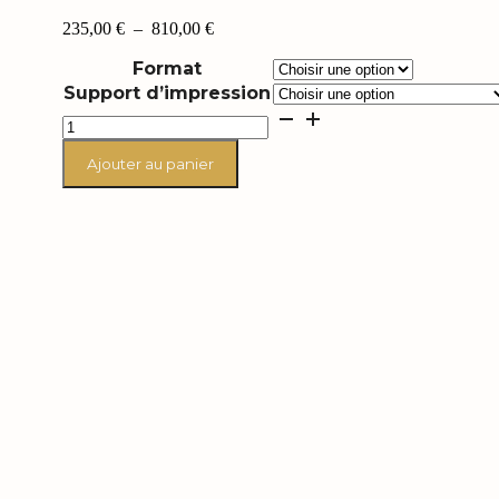
Plage
235,00
€
–
810,00
€
de
Format
prix :
235,00 €
Support d’impression
à
quantité
810,00 €
de
Nine
Ajouter au panier
inch
nails
"Want
you"