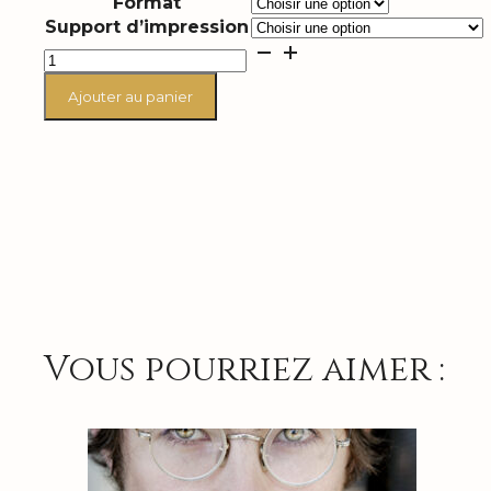
Format
prix :
235,00 €
Support d’impression
à
quantité
810,00 €
de
NTM
Ajouter au panier
"4
pattes"
Paris
1998
Vous pourriez aimer :