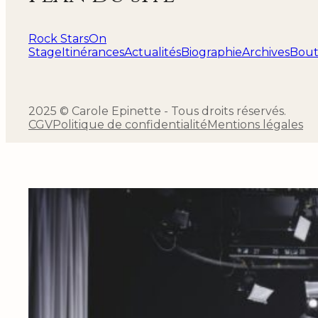
Rock Stars
On
Stage
Itinérances
Actualités
Biographie
Archives
Bout
2025 © Carole Epinette - Tous droits réservés.
CGV
Politique de confidentialité
Mentions légales