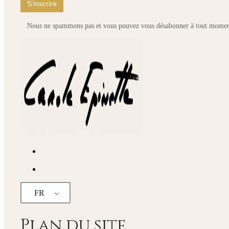
pr
Nous ne spammons pas et vous pouvez vous désabonner à tout momen
FR
Plan du site