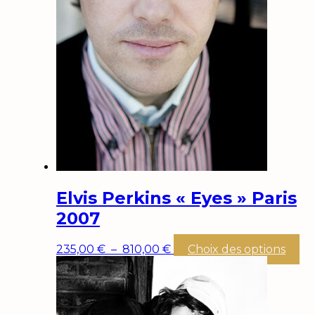
Elvis Perkins « Eyes » Paris
2007
Plage
Ce
235,00
€
–
810,00
€
Choix des options
de
pr
prix :
a
235,00 €
pl
à
var