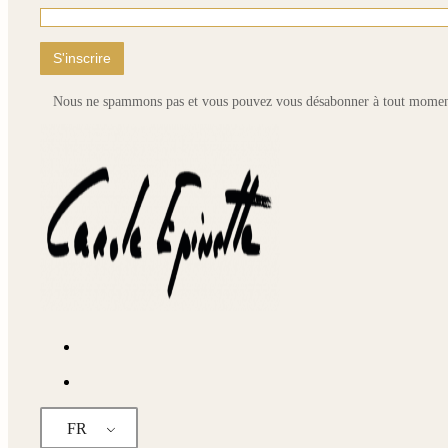
pa
du
pr
Nous ne spammons pas et vous pouvez vous désabonner à tout momen
FR