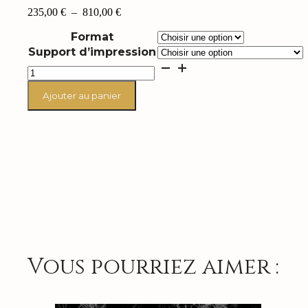
Plage
235,00
€
–
810,00
€
de
Format
prix :
235,00 €
Support d’impression
à
quantité
810,00 €
de
Paul
Ajouter au panier
Personne
"Elevator"
Vous pourriez aimer :