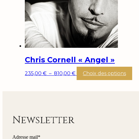
cho
su
la
pa
du
pr
Chris Cornell « Angel »
Plage
Ce
235,00
€
–
810,00
€
Choix des options
de
pr
prix :
a
235,00 €
pl
à
var
810,00 €
Le
op
pe
Newsletter
êt
cho
su
Adresse mail*
la