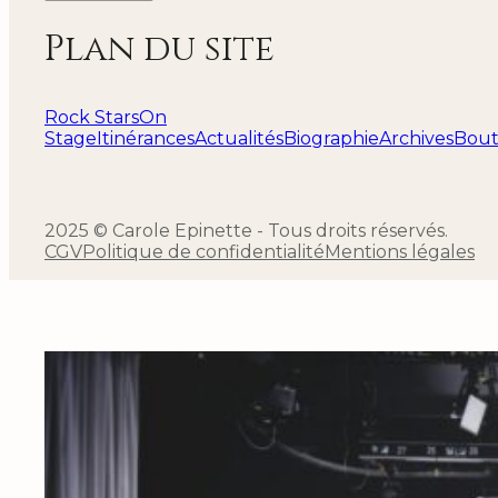
Plan du site
Rock Stars
On
Stage
Itinérances
Actualités
Biographie
Archives
Bout
2025 © Carole Epinette - Tous droits réservés.
CGV
Politique de confidentialité
Mentions légales