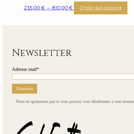
Plage
Ce
235,00
€
–
810,00
€
Choix des options
de
pr
prix :
a
235,00 €
pl
à
var
810,00 €
Le
op
pe
Newsletter
êt
cho
su
Adresse mail*
la
pa
du
pr
Nous ne spammons pas et vous pouvez vous désabonner à tout momen