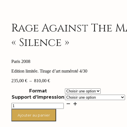
Rage Against The 
« Silence »
Paris 2008
Edition limitée. Tirage d’art numéroté 4/30
Plage
235,00
€
–
810,00
€
de
Format
prix :
235,00 €
Support d’impression
à
quantité
810,00 €
de
Rage
Ajouter au panier
Against
The