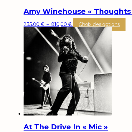
Amy Winehouse « Thoughts
Plage
Ce
235,00
€
–
810,00
€
Choix des options
de
pr
prix :
a
235,00 €
pl
à
var
810,00 €
Le
op
pe
êt
cho
su
la
pa
du
pr
At The Drive In « Mic »