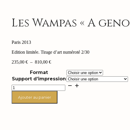
Les Wampas « A geno
Paris 2013
Edition limitée. Tirage d’art numéroté 2/30
Plage
235,00
€
–
810,00
€
de
Format
prix :
235,00 €
Support d’impression
à
quantité
810,00 €
de
Les
Ajouter au panier
Wampas
"A
genoux"