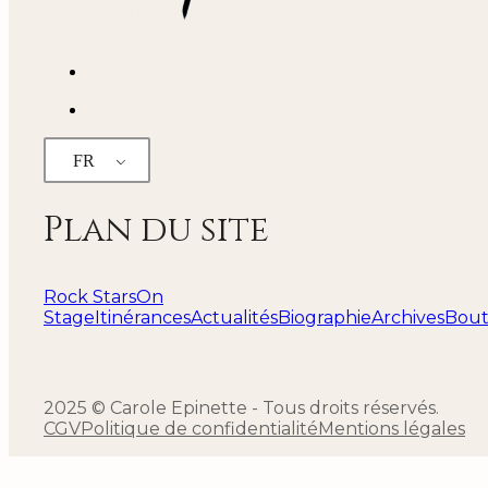
FR
Plan du site
Rock Stars
On
Stage
Itinérances
Actualités
Biographie
Archives
Bout
2025 © Carole Epinette - Tous droits réservés.
CGV
Politique de confidentialité
Mentions légales