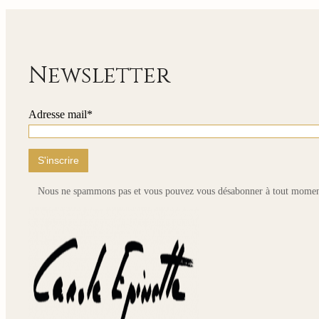
235,00 €
pl
à
var
810,00 €
Le
op
pe
Newsletter
êt
cho
su
Adresse mail*
la
pa
du
pr
Nous ne spammons pas et vous pouvez vous désabonner à tout momen