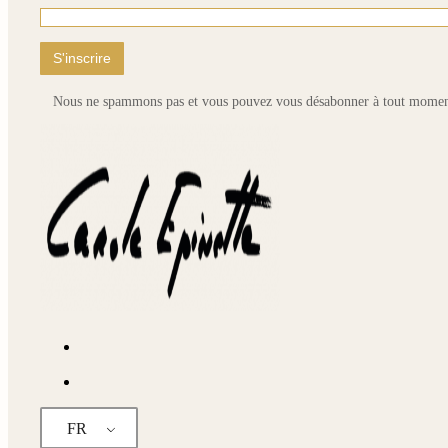
pa
du
pr
Nous ne spammons pas et vous pouvez vous désabonner à tout momen
FR