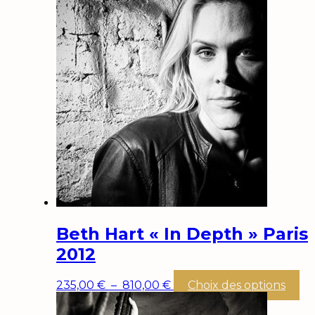
Beth Hart « In Depth » Paris
2012
Plage
Ce
235,00
€
–
810,00
€
Choix des options
de
pr
prix :
a