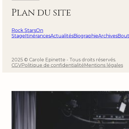
Plan du site
Rock Stars
On
Stage
Itinérances
Actualités
Biographie
Archives
Bout
2025 © Carole Epinette - Tous droits réservés.
CGV
Politique de confidentialité
Mentions légales