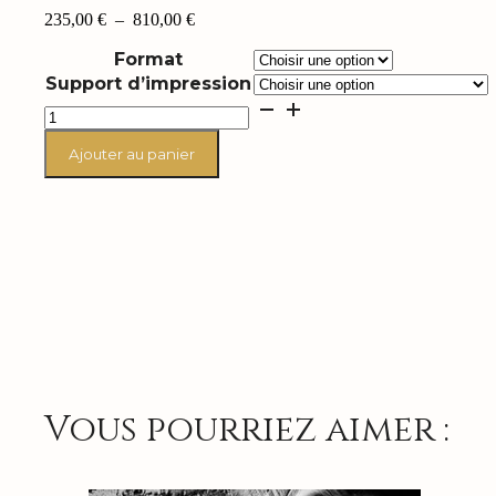
Plage
235,00
€
–
810,00
€
de
Format
prix :
235,00 €
Support d’impression
à
quantité
810,00 €
de
Paul
Ajouter au panier
Gilbert
"Drilling
Machine"
Vous pourriez aimer :