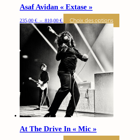
Asaf Avidan « Extase »
Plage
Ce
Choix des options
235,00
€
–
810,00
€
de
produit
prix :
a
235,00 €
plusieurs
à
variations.
810,00 €
Les
options
peuvent
être
choisies
sur
la
page
du
produit
At The Drive In « Mic »