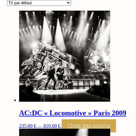
AC:DC « Locomotive » Paris 2009
Plage
Ce
Choix des options
235,00
€
–
810,00
€
de
produit