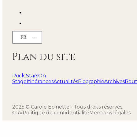
FR
Plan du site
Rock Stars
On
Stage
Itinérances
Actualités
Biographie
Archives
Bout
2025 © Carole Epinette - Tous droits réservés.
CGV
Politique de confidentialité
Mentions légales